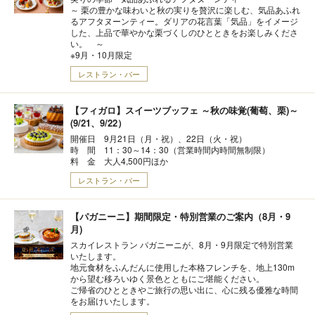
～ 栗の豊かな味わいと秋の実りを贅沢に楽しむ、気品あふれ
るアフタヌーンティー。ダリアの花言葉「気品」をイメージ
した、上品で華やかな栗づくしのひとときをお楽しみくださ
い。 ～
※9月・10月限定
レストラン・バー
【フィガロ】スイーツブッフェ ～秋の味覚(葡萄、栗)～
(9/21、9/22）
開催日 9月21日（月・祝）、22日（火・祝）
時 間 11：30～14：30（営業時間内時間無制限）
料 金 大人4,500円ほか
レストラン・バー
【パガニーニ】期間限定・特別営業のご案内（8月・9
月)
スカイレストラン パガニーニが、8月・9月限定で特別営業
いたします。
地元食材をふんだんに使用した本格フレンチを、地上130m
から望む移ろいゆく景色とともにご堪能ください。
ご帰省のひとときやご旅行の思い出に、心に残る優雅な時間
をお届けいたします。