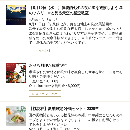
【8月19日（水）】伝統的七夕の夜に星を観察しよう 星
のソムリエ®と見る天空の星空教室
※満席となりました
8月19日は「伝統的七夕」舞台は地上45階の展望回廊。
親子で星空を楽しむ特別な夜を過ごしませんか。星のソムリ
エ®齋藤泰隆さんによるわかりやすい星空解説や、天体望遠
鏡を使った観察体験ができます。自由研究ワークシート付き
で、夏休みの学びにもぴったりです。
イベント
おせち料理八段重”寿”
厳選された食材と伝統の味が融合した新年を飾るにふさわし
い味をご堪能ください。
一般料金 48,000円
One Harmony会員料金 46,000円
レストラン・バー
【桃花林】夏季限定 冷麺セット～2026年～
夏の風物詩ともいえる桃花林の冷麺。中華麺にこだわりのス
ープがよく合い食欲をそそります。この機会にお得なセット
でお召し上がりください
5/11（月）～9月30日（水）まで