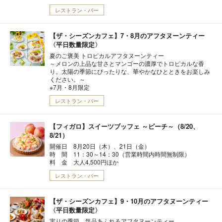
レストラン・バー
【ザ・シーズンカフェ】7・8月のアフタヌーンティー
〈平日数量限定〉
夏のご褒美 トロピカルアフタヌーンティー
～メロンの上品な甘さとマンゴーの濃厚でトロピカルな香
り。太陽の季節にぴったりな、華やかなひとときをお楽しみ
ください。～
※7月・8月限定
レストラン・バー
【フィガロ】スイーツブッフェ ～ピーチ～（8/20、
8/21）
開催日 8月20日（木）、21日（金）
時 間 11：30～14：30（営業時間内時間無制限）
料 金 大人4,500円ほか
レストラン・バー
【ザ・シーズンカフェ】9・10月のアフタヌーンティー
〈平日数量限定〉
実りの季節 気品あふれるアフタヌーンティー