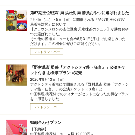
第67期王位戦第1局 浜松対局 勝負おやつに選ばれました
7月4日（土）・5日（日）に開催される『第67期王位戦第1
局浜松対局』において
【クラウンメロンの杏仁豆腐 天竜抹茶のジュレ】が勝負おや
つに選ばれました。
その他の候補メニューも含め8月31日(月)までお楽しみいた
だけます。この機会にぜひご堪能ください。
レストラン・バー
「野村萬斎 監修『アクトシティ能・狂言』」公演チケ
ット付き お食事プラン ※完売
2026年9月13日（日）
アクトシティ浜松にて開催される「野村萬斎 監修『アクトシ
ティ能・狂言』」の公演チケット（Ｓ席）と
中国料理 桃花林でのディナーがセットになったお得なプラン
をご用意しました。
レストラン・バー
御顔合わせプラン
【予約制】
中国料理 桃花林 お一人様 12,000円～