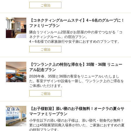
ご宿泊
【コネクティングルームステイ】4～6名のグループに！
ファミリープラン
隣合うツインルーム2部屋がお部屋の中の扉でつながる「コ
ネクティングルーム」の宿泊プラン。
4～6名様での家族旅行や女子旅におすすめのプランです。
ご宿泊
【ワンランク上の特別な滞在を】35階・36階 リニュー
アル記念プラン
2026年春、35階と36階の客室をリニューアルいたしまし
た。客室デザインや設備を一新し、ワンランク上のご滞在を
ご体感いただけます。
ご宿泊
【お子様歓迎】添い寝のお子様無料！オークラの夏☆サ
マーファミリープラン
小学生以下の添い寝のお子様は、添い寝代・朝食代が無料！
更には45階展望回廊入場券が付いた、ご家族におすすめの夏
の特別プランです。