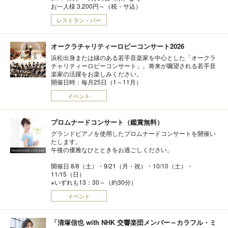
お一人様 3,200円～（税・サ込）
レストラン・バー
オークラチャリティーロビーコンサート2026
浜松出身または縁のある若手音楽家を中心とした「オークラ
チャリティーロビーコンサート」。将来が嘱望される若手音
楽家の活躍をお楽しみください。
開催日時：毎月25日（1～11月）
イベント
プロムナードコンサート（鑑賞無料）
グランドピアノを使用したプロムナードコンサートを開催い
たします。
午後の優雅なひとときをお過ごしください。
開催日 8/8（土）・9/21（月・祝）・10/10（土）・
11/15（日）
※いずれも13：30～（約30分）
イベント
「清塚信也 with NHK 交響楽団メンバー～カラフル・ミ