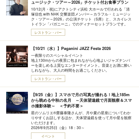
ュージック・ツアー～2026」チケット付お食事プラン
10/12(月・祝)にアクトシティ浜松 大ホールで行われる「清
塚信也 with NHK 交響楽団メンバー～カラフル・ミュージッ
ク・ツアー～2026」の公演チケット（S席）と、スカイレス
トイラン「パガニーニ」でのディナーセットプランです。
レストラン・バー
【10/21（水）】Paganini JAZZ Festa 2026
一夜限りのスペシャルイベント
地上130mからの夜景に包まれながら心地よいジャズナンバ
ーを楽しめる上質なエンターテイメント。音楽とお酒に酔い
しれながら、大人の時間をお過ごしください。
レストラン・バー
【9/25（金）】スマホで月の写真が撮れる！地上185m
から眺める中秋の名月 ～天体望遠鏡で月面観察＆スマ
ホ撮影体験～ ＜予約不要＞
星のソムリエ®齋藤泰隆さんが、月や夏の星座についてわか
りやすくお話しするほか、天体望遠鏡を使って月や星を観察
いただけます。
2026年9月25日（金）18：30～
イベント