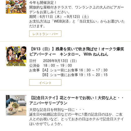
今年も開催決定！
開放的な屋根付きテラスで、ワンランク上の大人のビアガー
デンをお楽しみください。
期間：6月11日（木）～9月12日（土）
お支払方法は「WEB決済」と「当日支払い」からお選びいた
だけます。
レストラン・バー
【9/13（日）】残暑を笑いで吹き飛ばせ！オークラ爆笑
ビアパーティー キンタロー。 With ねんねん
日付 2026年9月13日（日）
公演会 18：00 ～ 19：00
お食事 【A】ショー前にお食事 16：30 ～ 17：30
【B】ショー後にお食事 19：15 ～ 20：15
イベント
【記念日ステイ】花とケーキでお祝い！大切な人と・・
アニバーサリープラン
大切な記念日を特別な一日に・・・
誕生日や結婚記念日などの一年に1度の記念日のほか、ご友
人とのお祝いなど、とっておきの日はホテルで記念日ステイ
はいかがでしょうか。