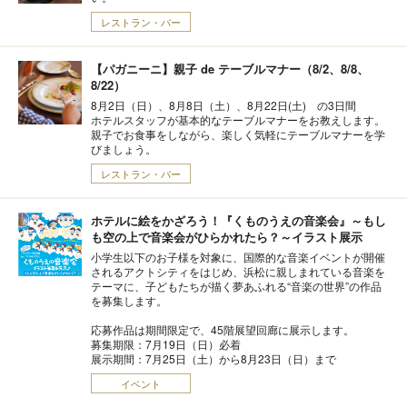
レストラン・バー
【パガニーニ】親子 de テーブルマナー（8/2、8/8、
8/22）
8月2日（日）、8月8日（土）、8月22日(土) の3日間
ホテルスタッフが基本的なテーブルマナーをお教えします。
親子でお食事をしながら、楽しく気軽にテーブルマナーを学
びましょう。
レストラン・バー
ホテルに絵をかざろう！『くものうえの音楽会』～もし
も空の上で音楽会がひらかれたら？～イラスト展示
小学生以下のお子様を対象に、国際的な音楽イベントが開催
されるアクトシティをはじめ、浜松に親しまれている音楽を
テーマに、子どもたちが描く夢あふれる“音楽の世界”の作品
を募集します。
応募作品は期間限定で、45階展望回廊に展示します。
募集期限：7月19日（日）必着
展示期間：7月25日（土）から8月23日（日）まで
イベント