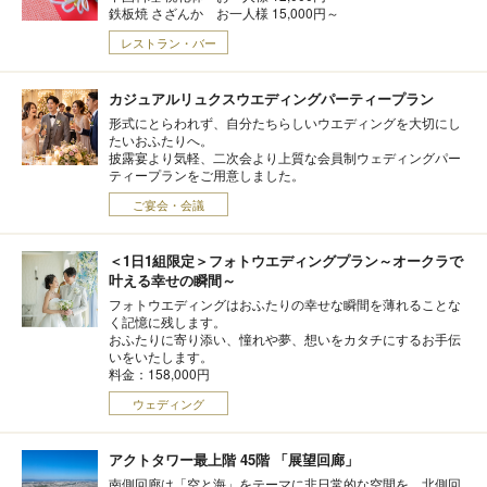
鉄板焼 さざんか お一人様 15,000円～
レストラン・バー
カジュアルリュクスウエディングパーティープラン
形式にとらわれず、自分たちらしいウエディングを大切にし
たいおふたりへ。
披露宴より気軽、二次会より上質な会員制ウェディングパー
ティープランをご用意しました。
ご宴会・会議
＜1日1組限定＞フォトウエディングプラン～オークラで
叶える幸せの瞬間～
フォトウエディングはおふたりの幸せな瞬間を薄れることな
く記憶に残します。
おふたりに寄り添い、憧れや夢、想いをカタチにするお手伝
いをいたします。
料金：158,000円
ウェディング
アクトタワー最上階 45階 「展望回廊」
南側回廊は「空と海」をテーマに非日常的な空間を。北側回