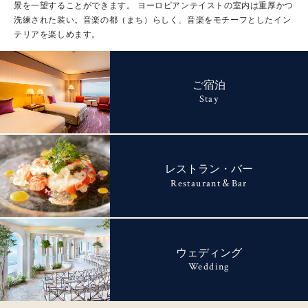
景を一望することができます。
ヨーロピアンテイストの室内は重厚かつ
洗練された装い。音楽の都（まち）らしく、音楽をモチーフとしたイン
テリアを楽しめます。
ご宿泊
Stay
レストラン・バー
&
Restaurant
Bar
ウェディング
Wedding