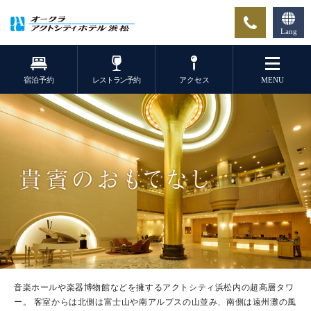
Lang
宿泊予約
レストラン予約
アクセス
MENU
音楽ホールや楽器博物館などを擁するアクトシティ浜松内の超高層タワ
ー。
客室からは北側は富士山や南アルプスの山並み、南側は遠州灘の風