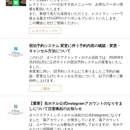
レストラン・バーのおすすめメニューや、お得なクーポン情
報を配信いたします。
また、新規で友だち追加をいただくと、レストラン・バーで
使える最大15%OFFのクーポンをプレゼントいたします。
この機会にぜひご登録ください。
レストラン・バー
宿泊予約システム 変更に伴う予約内容の確認・変更・
キャンセル方法について
このたび、オークラアクトシティホテル浜松では、2026年3
月23日(月)に公式サイトの宿泊予約システムの変更をいたし
ました。
本変更に伴い、旧予約システムにて承りましたご予約の確
認・変更ならびにキャンセル方法について、以下の通りご案
内申し上げます。
ご宿泊
【重要】当ホテル公式Instagramアカウントのなりすま
しについて注意喚起のお知らせ
オークラアクトシティホテル浜松の公式Instagramになりす
ました「偽アカウント」が発生しています。偽アカウント
は、ユーザーネームを酷似させ使用しておりますが、当ホテ
ルとは一切関係ございません。