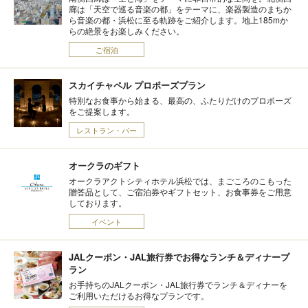
廊は「天空で巡る音楽の都」をテーマに、楽器製造のまちか
ら音楽の都・浜松に至る軌跡をご紹介します。地上185mか
らの絶景をお楽しみください。
ご宿泊
スカイチャペル プロポーズプラン
特別なお食事から始まる、最高の、ふたりだけのプロポーズ
をご提案します。
レストラン・バー
オークラのギフト
オークラアクトシティホテル浜松では、まごころのこもった
贈答品として、ご宿泊券やギフトセット、お食事券をご用意
しております。
イベント
JALクーポン・JAL旅行券でお得なランチ＆ディナープ
ラン
お手持ちのJALクーポン・JAL旅行券でランチ＆ディナーを
ご利用いただけるお得なプランです。