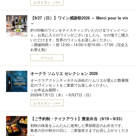
レストラン・バー
【9/27（日）】ワイン感謝祭2026 ～ Merci pour le vin
～
約100種のワインをテイスティングいただけるワインイベン
ト。お気に入りのワインがございましたら、その場でご購入
いただけます。世界のワインをお楽しみください。
＜開催時間＞Ⅰ部 12:00～14:00/Ⅱ部15:00～17:00（完全入
れ替え制）
イベント
オークラ ソムリエ セレクション 2026
オークラアクトシティホテル浜松のソムリエが選んだ数量限
定のワインセットをご家庭でお楽しみください。
＜お申込み期間＞
2026年7月1日（水）～9月27日（日）
レストラン・バー
【ご予約制・テイクアウト】豊楽弁当（9/19～9/23）
初秋の味覚をふんだんに使用した季節限定のお弁当です。
敬老の日や秋分の日に、ご家族皆さまでお召し上がりくださ
い。