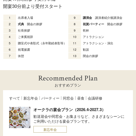
開宴30分前より受付スタート
1
出席者入場
9
講演会
講演者紹介後講演会
2
式典
開会の挨拶
8
祝賀パーティー
開会の挨拶
3
社長挨拶
9
乾杯
4
ご来賓祝辞
10
アトラクション
5
贈呈式や表彰式（永年勤続表彰等）
11
アトラクション・演出
6
祝電披露
12
歓談
7
休憩
13
閉会の挨拶
Recommended Plan
おすすめプラン
すべて
新忘年会
パーティー
同窓会
昼食
会議研修
オークラの宴会プラン（2026.4-2027.3）
歓送迎会や同窓会・お集まりなど、さまざまなシーンに
ご利用いただける宴会プランです。
新忘年会